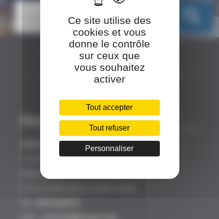
search
Ce site utilise des
cookies et vous
donne le contrôle
sur ceux que
vous souhaitez
activer
Tout accepter
Nos coordonnées
Tout refuser
SINCEO
Personnaliser
3 rue Ariane
Bâtiment A
31520 RAMONVILLE SAINT AGNE
Tél :
0561628919
Mail :
contact@sinceo.com