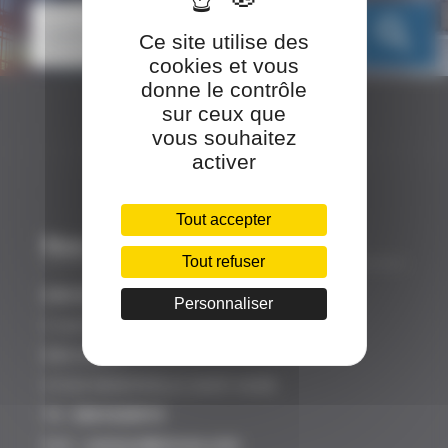
search
Ce site utilise des
cookies et vous
donne le contrôle
sur ceux que
vous souhaitez
activer
Tout accepter
Nos coordonnées
Tout refuser
SINCEO
Personnaliser
3 rue Ariane
Bâtiment A
31520 RAMONVILLE SAINT AGNE
Tél :
0561628919
Mail :
contact@sinceo.com