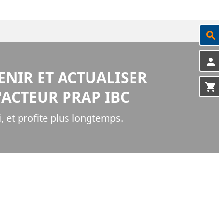
search
person
ENIR ET ACTUALISER
shopping_cart
'ACTEUR PRAP IBC
, et profite plus longtemps.