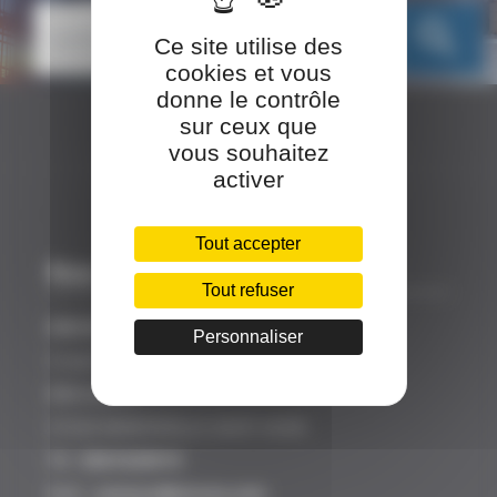
search
Ce site utilise des
cookies et vous
donne le contrôle
sur ceux que
vous souhaitez
activer
Tout accepter
Nos coordonnées
Tout refuser
SINCEO
Personnaliser
3 rue Ariane
Bâtiment A
31520 RAMONVILLE SAINT AGNE
Tél :
0561628919
Mail :
contact@sinceo.com