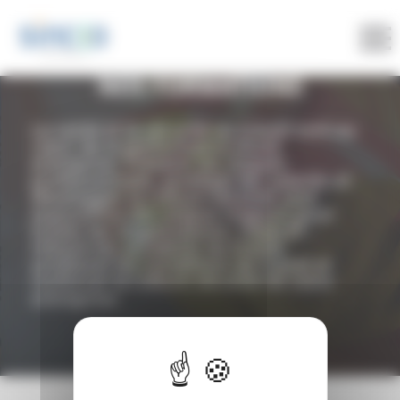
Panneau de gestion des cookies
NOS FORMATIONS
La santé et la sécurité au travail sont au
cœur de la performance d’une
entreprise. Prévenir les risques
professionnels, protéger les salariés et
développer la culture sécurité sont
aujourd’hui des enjeux majeurs pour
toutes les organisations. Objectif :
réduire les accidents du travail,
améliorer les conditions de travail et
renforcer la culture sécurité de votre
entreprise.