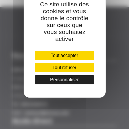
Ce site utilise des
cookies et vous
donne le contrôle
sur ceux que
vous souhaitez
activer
Nos coordonnées
Tout accepter
Tout refuser
SINCEO
3 rue Ariane
Personnaliser
Bâtiment A
31520 RAMONVILLE SAINT AGNE
Tél :
0561628919
Mail :
contact@sinceo.com
Accès direct