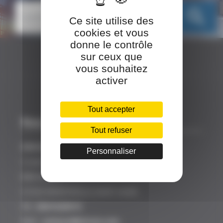
search
Ce site utilise des
cookies et vous
donne le contrôle
sur ceux que
vous souhaitez
activer
Tout accepter
Nos coordonnées
Tout refuser
SINCEO
Personnaliser
3 rue Ariane
Bâtiment A
31520 RAMONVILLE SAINT AGNE
Tél :
0561628919
Mail :
contact@sinceo.com