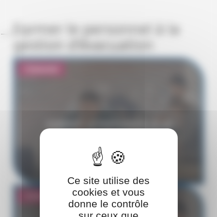
Former le personnel à la
gestion d'évacuation
Présentiel
FORMER LE PERSONNEL À LA
GESTION D'ÉVACUATION
Ce site utilise des
cookies et vous
Présentiel
donne le contrôle
sur ceux que