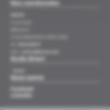
Nos coordonnées
SINCEO
3 rue Ariane
Bâtiment A
31520 RAMONVILLE SAINT AGNE
Tél :
0561628919
Mail :
contact@sinceo.com
Accès direct
Panier
Nous suivre
Facebook
LinkedIn