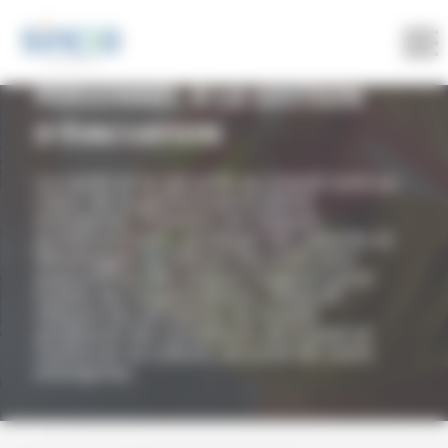
Panneau de gestion des cookies
NOS FORMATIONSFORMER LE
PERSONNEL À LA GESTION
D'ÉVACUATION
La santé et la sécurité au travail sont au
cœur de la performance d’une
entreprise. Prévenir les risques
professionnels, protéger les salariés et
développer la culture sécurité sont
aujourd’hui des enjeux majeurs pour
toutes les organisations. Objectif :
réduire les accidents du travail,
améliorer les conditions de travail et
renforcer la culture sécurité de votre
entreprise.