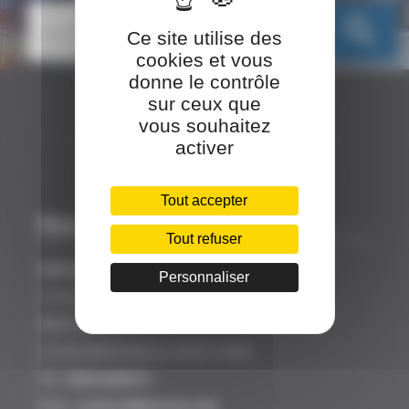
search
Ce site utilise des
cookies et vous
donne le contrôle
sur ceux que
vous souhaitez
activer
Tout accepter
Nos coordonnées
Tout refuser
SINCEO
Personnaliser
3 rue Ariane
Bâtiment A
31520 RAMONVILLE SAINT AGNE
Tél :
0561628919
Mail :
contact@sinceo.com