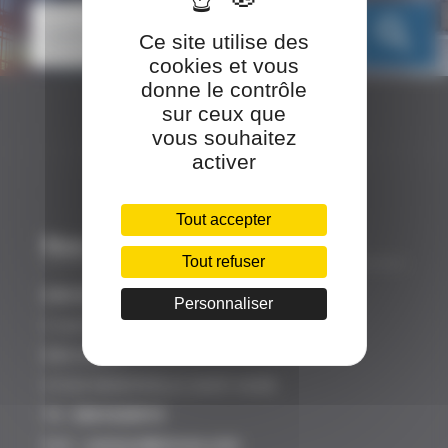
search
Ce site utilise des
cookies et vous
donne le contrôle
sur ceux que
vous souhaitez
activer
Tout accepter
Nos coordonnées
Tout refuser
SINCEO
Personnaliser
3 rue Ariane
Bâtiment A
31520 RAMONVILLE SAINT AGNE
Tél :
0561628919
Mail :
contact@sinceo.com