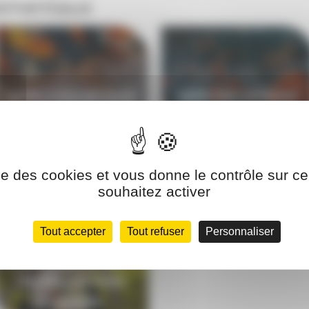
nementaux
AIPR CONCEPTEUR
AIPR ENCADRANT
ise des cookies et vous donne le contrôle sur 
souhaitez activer
ORGANISER UN
EXERCICE DU PLAN
Tout accepter
Tout refuser
Personnaliser
D'OPÉRATION
INTERNE DE SES
INSTALLATIONS
CLASSÉES